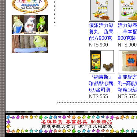
優派活力滋
活力滋
養丸—蔬果
—草本
配方900克
900克裝
NT$.900
NT$.900
『納吉斯』
高能配
珍品點心塊
列─高能
6.9盎司裝
顆粒1磅
NT$.555
NT$.575