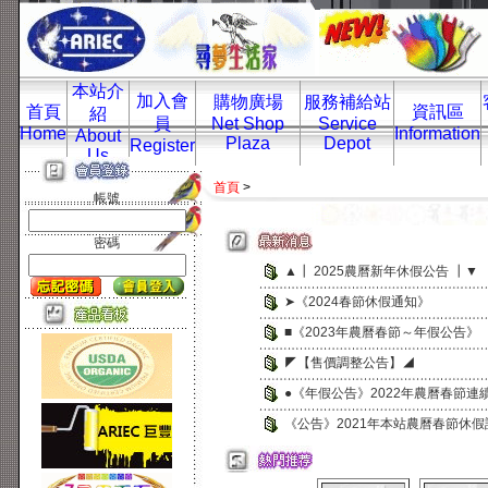
本站介
加入會
購物廣場
服務補給站
首頁
資訊區
紹
員
Net Shop
Service
Home
Information
About
Plaza
Depot
Register
Us
首頁
>
帳號
密碼