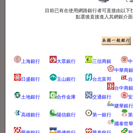
目前已有在使用網路銀行者可直接由以下
點選後直接進入其網銀介面
上海銀行
大眾銀行
三信商銀
中
中華商
日盛銀行
玉山銀行
台北富邦
台
台中商
土地銀行
合作金庫
交通銀行
安
建華銀
高雄銀行
陽信銀行
第一銀行
第
國泰世
華南銀行
華僑銀行
華泰銀行
新