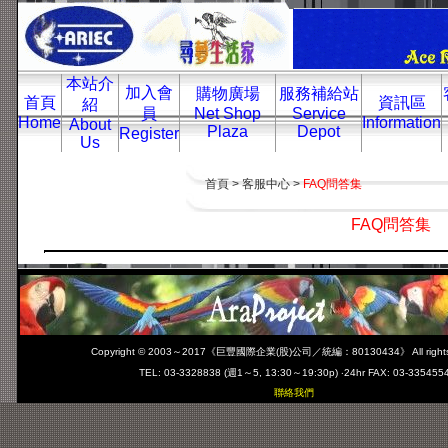
本站介
加入會
購物廣場
服務補給站
首頁
資訊區
紹
員
Net Shop
Service
Home
Information
About
Plaza
Depot
Register
Us
首頁 > 客服中心 >
FAQ問答集
FAQ問答集
Copyright © 2003～2017
《巨豐國際企業(股)公司／統編：80130434》
All righ
TEL: 03-3328838 (週1～5, 13:30～19:30p) ‧24hr FAX: 03-335455
聯絡我們