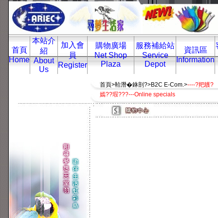
本站介
加入會
購物廣場
服務補給站
首頁
資訊區
紹
員
Net Shop
Service
Home
Information
About
Plaza
Depot
Register
Us
首頁>鞈潛�銝剖?>B2C E-Com.>
----?羓鸌?
嫣??瑕???---Online specials