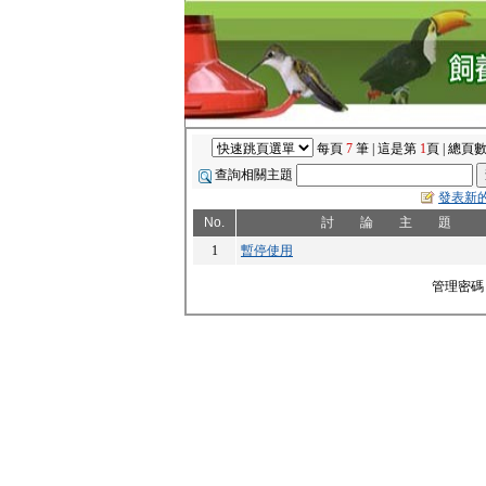
每頁
7
筆 | 這是第
1
頁 | 總頁
查詢相關主題
發表新
No.
討 論 主 題
1
暫停使用
管理密碼